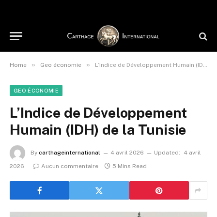
»
»
Home
Geo économie
L’Indice de Développement Humain (IDH) de la Tunisie
GEO ÉCONOMIE
L’Indice de Développement
Humain (IDH) de la Tunisie
By
carthageinternational
4 avril 2026
Updated:
4 avril
2026
Aucun commentaire
5 Mins Read